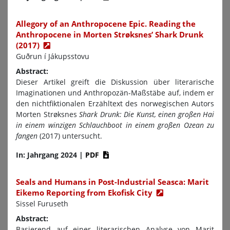
Allegory of an Anthropocene Epic. Reading the
Anthropocene in Morten Strøksnes’ Shark Drunk
(2017)
Guðrun í Jákupsstovu
Abstract:
Dieser Artikel greift die Diskussion über literarische
Imaginationen und Anthropozän-Maßstäbe auf, indem er
den nichtfiktionalen Erzähltext des norwegischen Autors
Morten Strøksnes
Shark Drunk: Die Kunst, einen großen Hai
in einem winzigen Schlauchboot in einem großen Ozean zu
fangen
(2017) untersucht.
In: Jahrgang 2024
|
PDF
Seals and Humans in Post-Industrial Seasca: Marit
Eikemo Reporting from Ekofisk City
Sissel Furuseth
Abstract:
Basierend auf einer literarischen Analyse von Marit