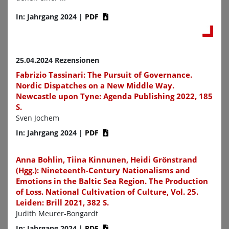
In: Jahrgang 2024
|
PDF
25.04.2024 Rezensionen
Fabrizio Tassinari: The Pursuit of Governance.
Nordic Dispatches on a New Middle Way.
Newcastle upon Tyne: Agenda Publishing 2022, 185
S.
Sven Jochem
In: Jahrgang 2024
|
PDF
Anna Bohlin, Tiina Kinnunen, Heidi Grönstrand
(Hgg.): Nineteenth-Century Nationalisms and
Emotions in the Baltic Sea Region. The Production
of Loss. National Cultivation of Culture, Vol. 25.
Leiden: Brill 2021, 382 S.
Judith Meurer-Bongardt
In: Jahrgang 2024
|
PDF