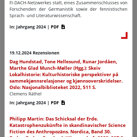
FI-DACH-Netzwerkes statt, eines Zusammenschlusses von
Forschenden der Germanistik sowie der fennistischen
Sprach- und Literaturwissenschaft.
In: Jahrgang 2024
|
PDF
19.12.2024 Rezensionen
Dag Hundstad, Tone Hellesund, Runar Jordåen,
Marthe Glad Munch-Møller (Hgg.): Skeiv
Lokalhistorie: Kulturhistoriske perspektiver på
sammekjønnsrelasjoner og kjønnsoverskridelser.
Oslo: Nasjonalbiblioteket 2022, 511 S.
Clemens Räthel
In: Jahrgang 2024
|
PDF
Philipp Martin: Das Schicksal der Erde.
Katastrophenzukünfte in skandinavischer Science
Fiction des Anthropozäns. Nordica, Band 30.