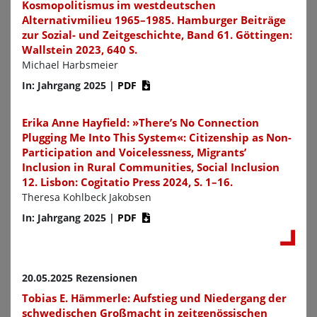
Kosmopolitismus im westdeutschen
Alternativmilieu 1965–1985. Hamburger Beiträge
zur Sozial- und Zeitgeschichte, Band 61. Göttingen:
Wallstein 2023, 640 S.
Michael Harbsmeier
In: Jahrgang 2025
|
PDF
Erika Anne Hayfield: »There’s No Connection
Plugging Me Into This System«: Citizenship as Non-
Participation and Voicelessness, Migrants’
Inclusion in Rural Communities, Social Inclusion
12. Lisbon: Cogitatio Press 2024, S. 1–16.
Theresa Kohlbeck Jakobsen
In: Jahrgang 2025
|
PDF
20.05.2025 Rezensionen
Tobias E. Hämmerle: Aufstieg und Niedergang der
schwedischen Großmacht in zeitgenössischen